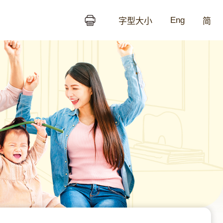
Eng
字型大小
简