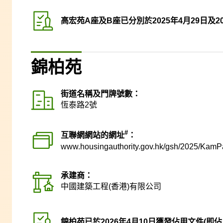
高宏苑A座及B座已分別於2025年4月29日及2
錦柏苑
街道名稱及門牌號數：
恆泰路2號
#
互聯網網站的網址
：
www.housingauthority.gov.hk
/gsh/2025/KamP
承建商：
中國建築工程(香港)有限公司
錦柏苑已於2026年4月10日獲發佔用文件(即佔