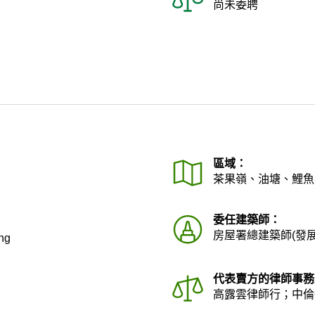
尚未委聘
區域：
茶果嶺、油塘、鯉魚
委任建築師：
房屋署總建築師(發
ng
代表賣方的律師事務
高露雲律師行；中倫