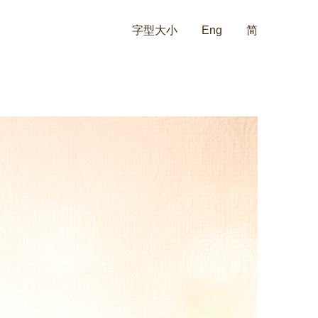
字型大小
Eng
简