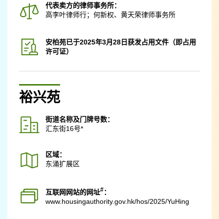
代表卖方的律师事务所：
高李叶律师行；何新权、黄天荣律师事务所
安柏苑已于2025年3月28日获发占用文件（即占用
许可证）
裕兴苑
街道名称及门牌号数：
汇东街16号*
区域：
东涌扩展区
#
互联网网站的网址
：
www.housingauthority.gov.hk
/hos/2025/YuHing