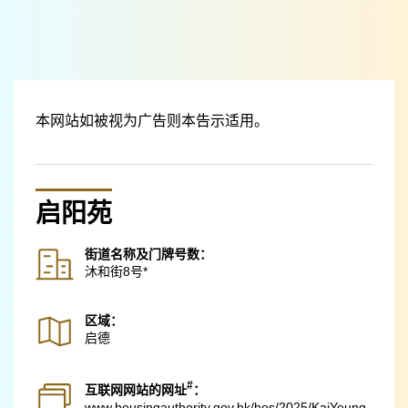
跳至主要内容
本网站如被视为广告则本告示适用。
启阳苑
街道名称及门牌号数：
沐和街8号*
区域：
启德
#
互联网网站的网址
：
www.housingauthority.gov.hk
/hos/2025/KaiYeung